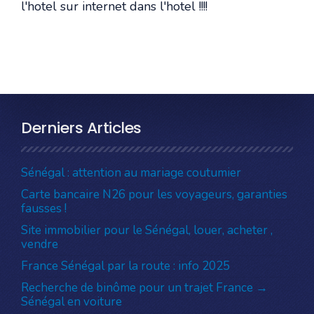
l'hotel sur internet dans l'hotel !!!!
Derniers Articles
Sénégal : attention au mariage coutumier
Carte bancaire N26 pour les voyageurs, garanties
fausses !
Site immobilier pour le Sénégal, louer, acheter ,
vendre
France Sénégal par la route : info 2025
Recherche de binôme pour un trajet France →
Sénégal en voiture