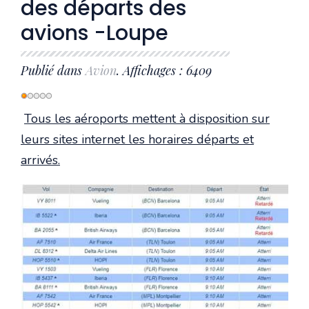
des départs des
avions -Loupe
Publié dans
Avion
. Affichages : 6409
Vote
utilisateur:
1
/
5
Tous les aéroports mettent à disposition sur
leurs sites internet les horaires départs et
arrivés.