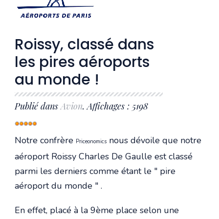
Roissy, classé dans
les pires aéroports
au monde !
Publié dans
Avion
. Affichages : 5198
Vote
utilisateur:
5
/
5
Notre confrère
nous dévoile que notre
Priceonomics
aéroport Roissy Charles De Gaulle est classé
parmi les derniers comme étant le " pire
aéroport du monde " .
En effet, placé à la 9ème place selon une