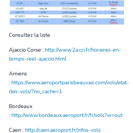
Consultez la liste
Ajaccio Corse :
http://www.2a.cci.fr/horaires-en-
temps-reel-ajaccio.html
Amiens
:
https://www.aeroportparisbeauvais.com/vols/etat-
des-vols/?no_cache=1
Bordeaux
:
http://www.bordeaux.aeroport.fr/fr/vols?w=out
Caen :
http://caen.aeroport.fr/infos-vols