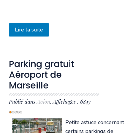
Lire la suite
Parking gratuit
Aéroport de
Marseille
Publié dans
Avion
. Affichages : 6843
Vote
utilisateur:
1
/
5
Petite astuce concernant
certains parkings de