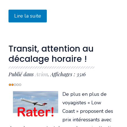
Lire la suite
Transit, attention au
décalage horaire !
Publié dans
Avion
. Affichages : 3516
Vote
utilisateur:
2
/
5
De plus en plus de
voyagistes « Low
Coast » proposent des
prix intéressants avec