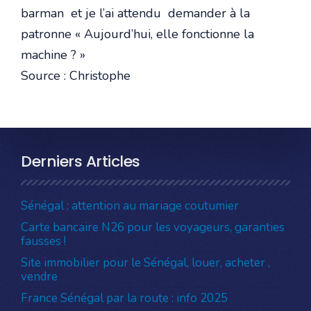
barman et je l’ai attendu demander à la
patronne « Aujourd’hui, elle fonctionne la
machine ? »
Source : Christophe
Derniers Articles
Sénégal : attention au mariage coutumier
Carte bancaire N26 pour les voyageurs, garanties
fausses !
Site immobilier pour le Sénégal, louer, acheter ,
vendre
France Sénégal par la route : info 2025