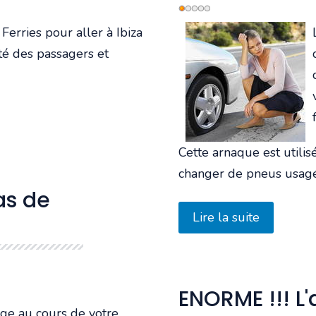
Vote
utilisateur:
1
/
5
Ferries pour aller à Ibiza
ité des passagers et
Cette arnaque est utili
changer de pneus usagé
as de
Lire la suite
ENORME !!! L
ige au cours de votre