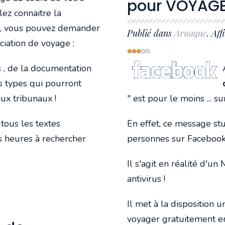
pour VOYAGE
ez connaitre la
 , vous pouvez demander
Publié dans
Arnaque
. Aff
ociation de voyage :
Vote
utilisateur:
3
/
5
 , de la documentation
es types qui pourront
ux tribunaux !
" est pour le moins ... su
 tous les textes
En effet, ce message st
es heures à rechercher
personnes sur Facebook
Il s'agit en réalité d'un
antivirus !
Il met à la disposition 
voyager gratuitement en