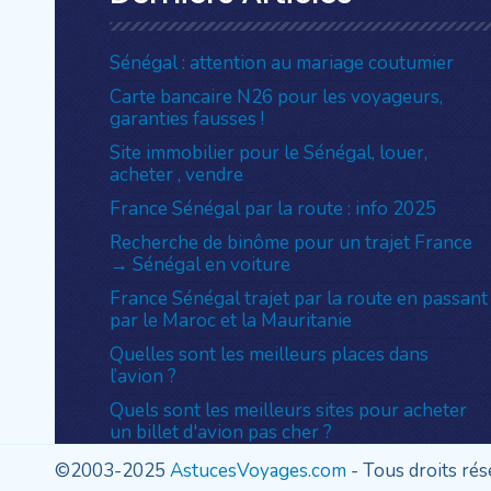
Sénégal : attention au mariage coutumier
Carte bancaire N26 pour les voyageurs,
garanties fausses !
Site immobilier pour le Sénégal, louer,
acheter , vendre
France Sénégal par la route : info 2025
Recherche de binôme pour un trajet France
→ Sénégal en voiture
France Sénégal trajet par la route en passant
par le Maroc et la Mauritanie
Quelles sont les meilleurs places dans
l’avion ?
Quels sont les meilleurs sites pour acheter
un billet d'avion pas cher ?
Pourquoi monter en dernier dans l’avion ?
©2003-2025
AstucesVoyages.com
- Tous droits ré