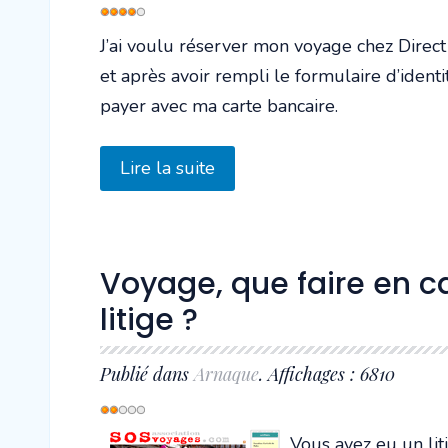
Vote
utilisateur:
4
/
5
J’ai voulu réserver mon voyage chez Direct 
et après avoir rempli le formulaire d’ident
payer avec ma carte bancaire.
Lire la suite
Voyage, que faire en c
litige ?
Publié dans
Arnaque
. Affichages : 6810
Vote
utilisateur:
2
/
5
Vous avez eu un lit