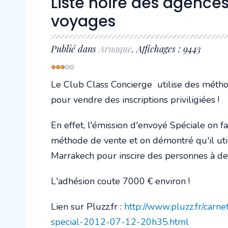
Liste noire des agence
voyages
Publié dans
Arnaque
. Affichages : 9443
Vote
utilisateur:
3
/
5
Le Club Class Concierge utilise des méthod
pour vendre des inscriptions priviligiées !
En effet, l'émission d'envoyé Spéciale on f
méthode de vente et on démontré qu'il util
Marrakech pour inscire des personnes à des
L'adhésion coute 7000 € environ !
Lien sur Pluzz.fr :
http://www.pluzz.fr/car
special-2012-07-12-20h35.html