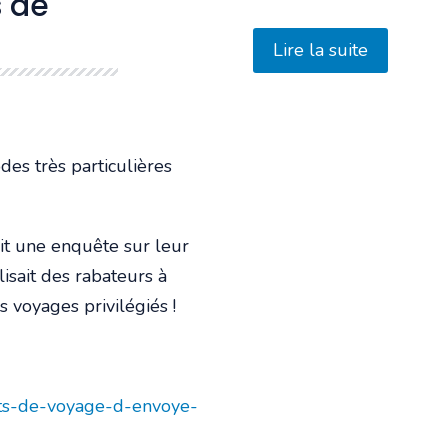
s de
Lire la suite
es très particulières
ait une enquête sur leur
isait des rabateurs à
 voyages privilégiés !
nets-de-voyage-d-envoye-