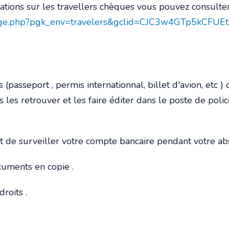
tions sur les travellers chèques vous pouvez consulter 
hange.php?pgk_env=travelers&gclid=CJC3w4GTp5kCFU
asseport , permis internationnal, billet d'avion, etc ) q
les retrouver et les faire éditer dans le poste de polic
t de surveiller votre compte bancaire pendant votre ab
cuments en copie .
roits .