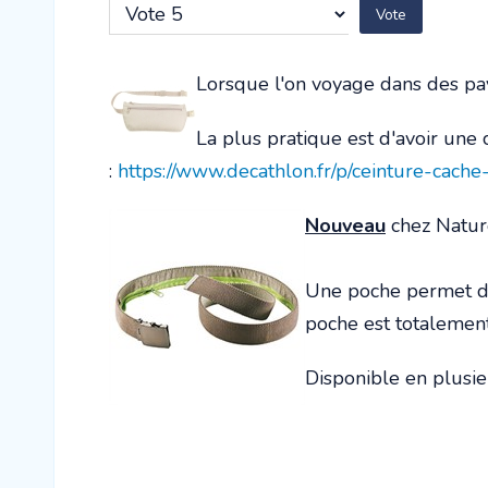
utilisateur:
2
/
5
Veuillez
voter
Lorsque l'on voyage dans des pays 
La plus pratique est d'avoir une 
:
https://www.decathlon.fr/p/ceinture-cac
Nouveau
chez Nature
Une poche permet de 
poche est totalement 
Disponible en plusie