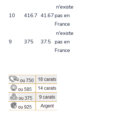
n'existe
10
416.7
41.67
pas en
France
n'existe
9
375
37.5
pas en
France