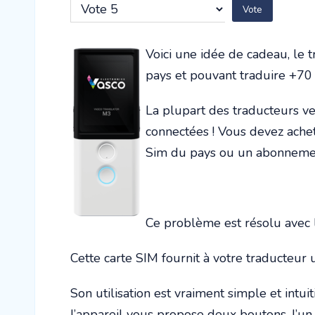
utilisateur:
2
/
5
Veuillez
voter
Voici une idée de cadeau, le
pays et pouvant traduire +70
La plupart des traducteurs v
connectées ! Vous devez achet
Sim du pays ou un abonnemen
Ce problème est résolu avec
Cette carte SIM fournit à votre traducteur 
Son utilisation est vraiment simple et int
l’appareil vous propose deux boutons, l’un