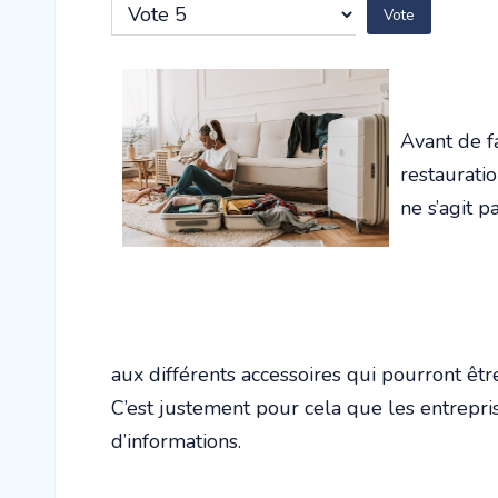
utilisateur:
2
/
5
Veuillez
voter
Avant de fa
restauratio
ne s’agit 
aux différents accessoires qui pourront êtr
C’est justement pour cela que les entreprise
d’informations.