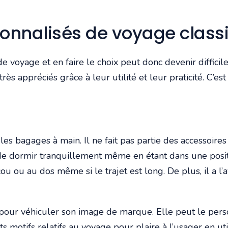
sonnalisés de voyage clas
 voyage et en faire le choix peut donc devenir difficile.
rès appréciés grâce à leur utilité et leur praticité. C’es
s bagages à main. Il ne fait pas partie des accessoires 
e dormir tranquillement même en étant dans une positio
cou ou au dos même si le trajet est long. De plus, il a l
it pour véhiculer son image de marque. Elle peut le per
ts motifs relatifs au voyage pour plaire à l’usager en uti